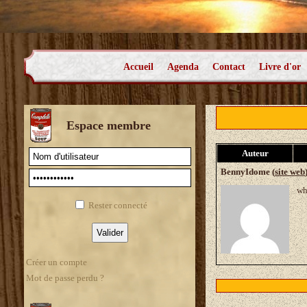
Accueil
Agenda
Contact
Livre d'or
Espace membre
Auteur
BennyIdome (
site web
wh
Rester connecté
Créer un compte
Mot de passe perdu ?