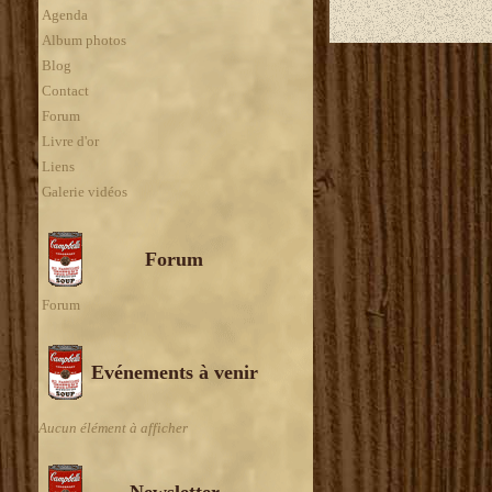
Agenda
Album photos
Blog
Contact
Forum
Livre d'or
Liens
Galerie vidéos
Forum
Forum
Evénements à venir
Aucun élément à afficher
Newsletter