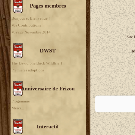
Pages membres
Bonjour et Bienvenue !
Vos Contributions
Voyage Novembre 2014
Site 
DWST
M
The David Sheldrick Wildlife T
Premières adoptions
Anniversaire de Frizou
A
Programme
Merci...
Interactif