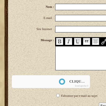
Nom :
E-mail :
Site Internet :
Message :
Anti-spam
CLIQUEZ POUR VALIDER
IconCaptcha ©
S'abonner par e-mail au sujet