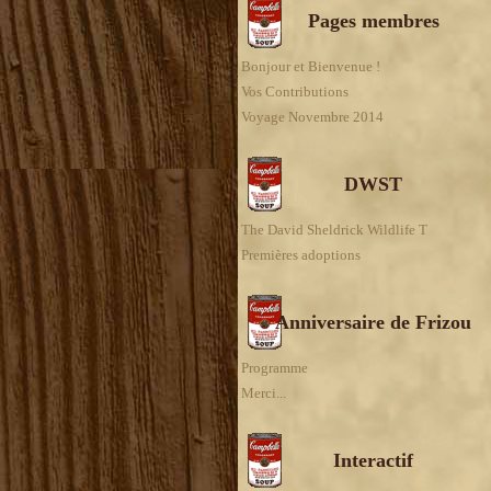
Pages membres
Bonjour et Bienvenue !
Vos Contributions
Voyage Novembre 2014
DWST
The David Sheldrick Wildlife T
Premières adoptions
Anniversaire de Frizou
Programme
Merci...
Interactif