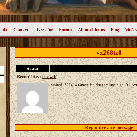
enda
Contact
Livre d'or
Forum
Album Photos
Blog
Vidéos
vx268tz8
Auteur
Kennethbiasp (
site web
)
wh0cd1223414
tamoxifen drug
tretinoin gel 0.1
py
Répondre à ce message