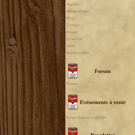
Agenda
Album photos
Blog
Contact
Forum
Livre d'or
Liens
Galerie vidéos
Forum
Forum
Evénements à venir
Aucun élément à afficher
Newsletter