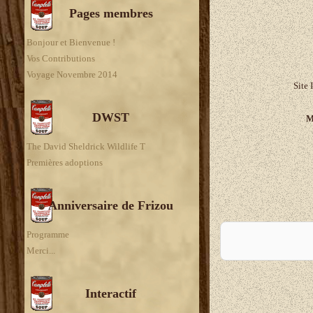
Pages membres
Bonjour et Bienvenue !
Vos Contributions
Voyage Novembre 2014
Site 
DWST
M
The David Sheldrick Wildlife T
Premières adoptions
Anniversaire de Frizou
A
Programme
Merci...
Interactif