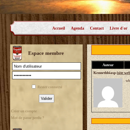
Accueil
Agenda
Contact
Livre d'or
Espace membre
Auteur
Kennethbiasp (
site we
wh
Rester connecté
Créer un compte
Mot de passe perdu ?