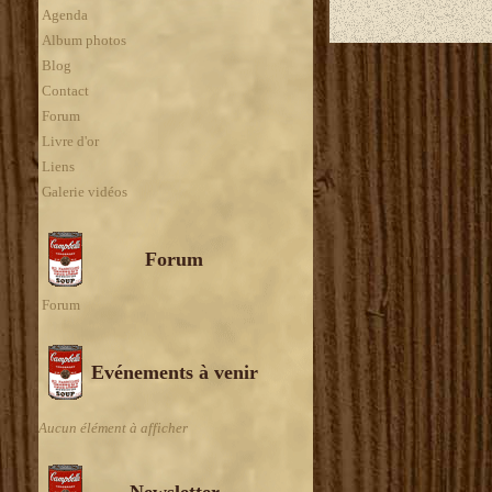
Agenda
Album photos
Blog
Contact
Forum
Livre d'or
Liens
Galerie vidéos
Forum
Forum
Evénements à venir
Aucun élément à afficher
Newsletter