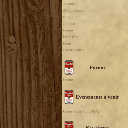
Agenda
Album photos
Blog
Contact
Forum
Livre d'or
Liens
Galerie vidéos
Forum
Forum
Evénements à venir
Aucun élément à afficher
Newsletter