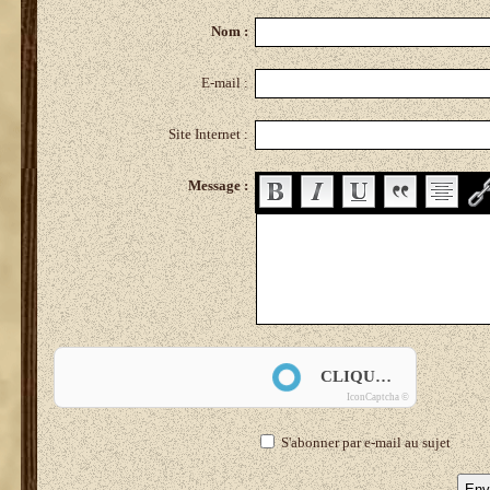
Nom :
E-mail :
Site Internet :
Message :
Anti-spam
CLIQUEZ POUR VALIDER
IconCaptcha ©
S'abonner par e-mail au sujet