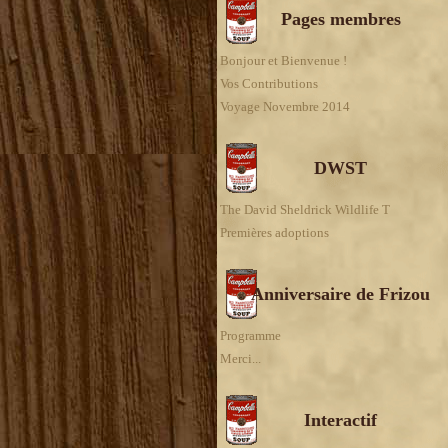
Pages membres
Bonjour et Bienvenue !
Vos Contributions
Voyage Novembre 2014
DWST
The David Sheldrick Wildlife T
Premières adoptions
Anniversaire de Frizou
Programme
Merci...
Interactif