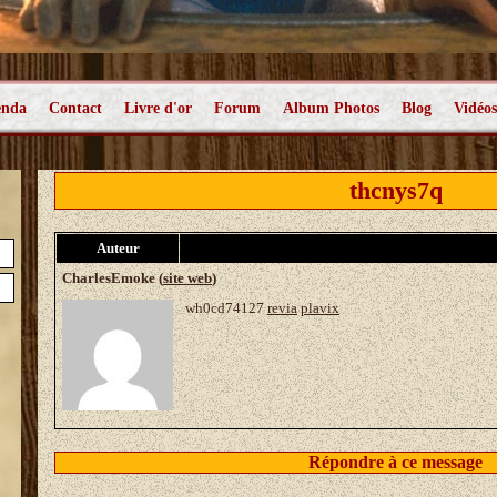
enda
Contact
Livre d'or
Forum
Album Photos
Blog
Vidéos
thcnys7q
Auteur
CharlesEmoke (
site web
)
wh0cd74127
revia
plavix
Répondre à ce message