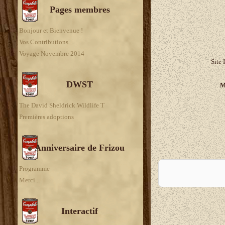
Pages membres
Bonjour et Bienvenue !
Vos Contributions
Voyage Novembre 2014
Site 
DWST
M
The David Sheldrick Wildlife T
Premières adoptions
Anniversaire de Frizou
A
Programme
Merci...
Interactif