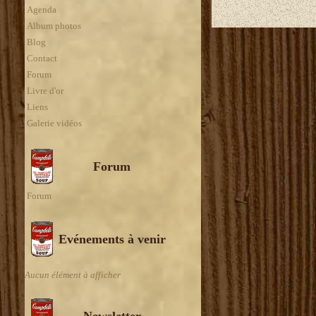
Agenda
Album photos
Blog
Contact
Forum
Livre d'or
Liens
Galerie vidéos
Forum
Forum
Evénements à venir
Aucun élément à afficher
Newsletter