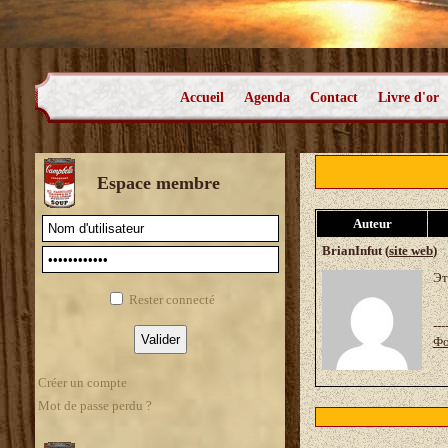
Accueil
Agenda
Contact
Livre d'or
Espace membre
Auteur
BrianInfut (
site web
)
Эт
Rester connecté
---
Фо
Créer un compte
Mot de passe perdu ?