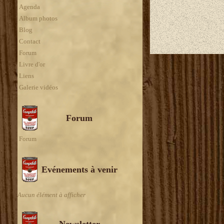
Agenda
Album photos
Blog
Contact
Forum
Livre d'or
Liens
Galerie vidéos
Forum
Forum
Evénements à venir
Aucun élément à afficher
Newsletter