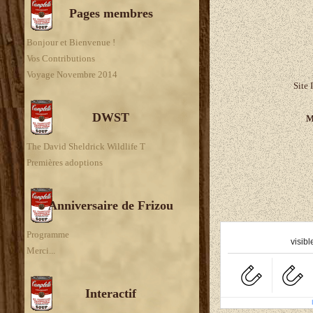
Pages membres
Bonjour et Bienvenue !
Vos Contributions
Voyage Novembre 2014
Site 
DWST
M
The David Sheldrick Wildlife T
Premières adoptions
Anniversaire de Frizou
A
Programme
visibl
Merci...
Interactif