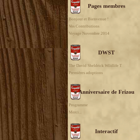
Pages membres
Bonjour et Bienvenue !
Vos Contributions
Voyage Novembre 2014
DWST
The David Sheldrick Wildlife T
Premières adoptions
Anniversaire de Frizou
Programme
Merci...
Interactif