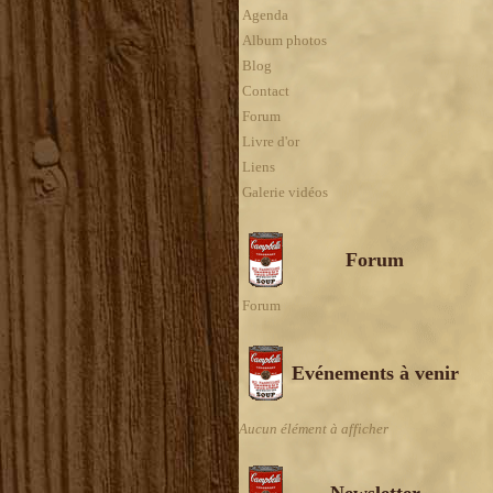
Agenda
Album photos
Blog
Contact
Forum
Livre d'or
Liens
Galerie vidéos
Forum
Forum
Evénements à venir
Aucun élément à afficher
Newsletter