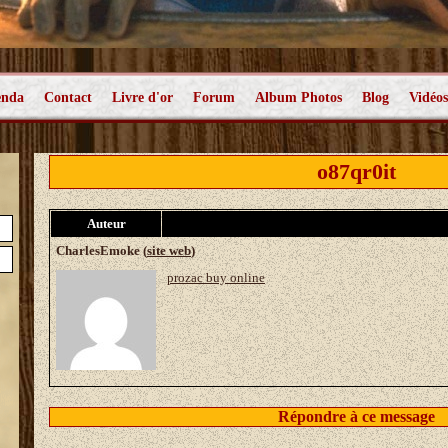
enda
Contact
Livre d'or
Forum
Album Photos
Blog
Vidéos
o87qr0it
Auteur
CharlesEmoke (
site web
)
prozac buy online
Répondre à ce message