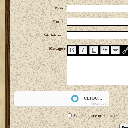
Nom :
E-mail :
Site Internet :
Message :
Anti-spam
CLIQUEZ POUR VALIDER
IconCaptcha ©
S'abonner par e-mail au sujet