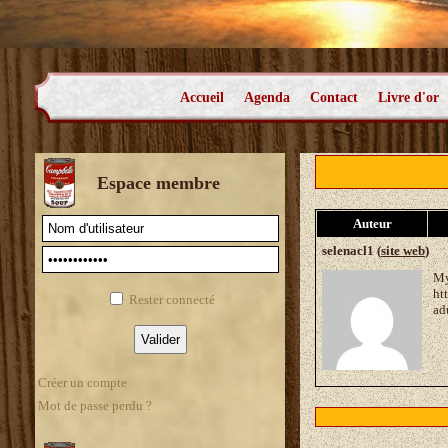
Accueil
Agenda
Contact
Livre d'or
Espace membre
Auteur
selenacl1 (
site web
)
My
ht
Rester connecté
ad
Créer un compte
Mot de passe perdu ?