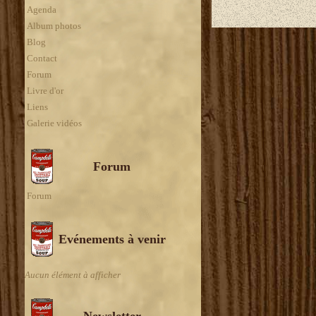
Agenda
Album photos
Blog
Contact
Forum
Livre d'or
Liens
Galerie vidéos
Forum
Forum
Evénements à venir
Aucun élément à afficher
Newsletter