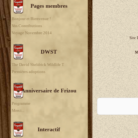
Pages membres
Bonjour et Bienvenue !
Vos Contributions
Voyage Novembre 2014
Site 
DWST
M
The David Sheldrick Wildlife T
Premières adoptions
Anniversaire de Frizou
A
Programme
Merci...
Interactif