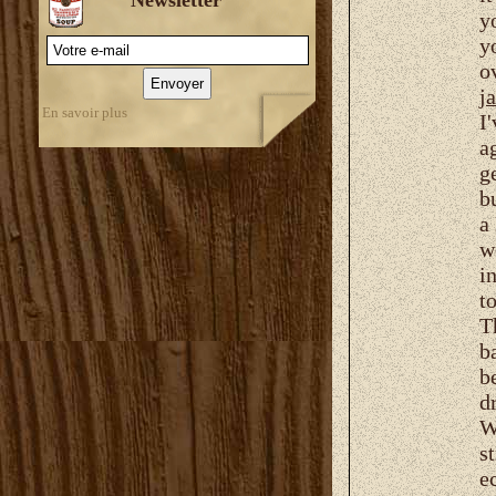
y
y
o
j
En savoir plus
I
a
g
b
a
w
i
t
T
b
b
d
W
s
e