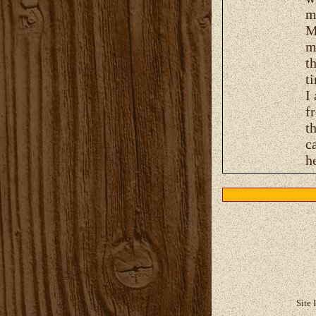
m
M
m
t
t
I
f
t
c
h
Site 