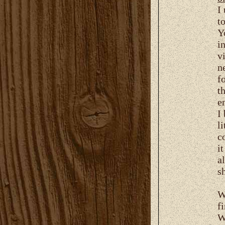
I
t
Y
i
v
n
f
t
e
I
li
c
i
a
s
W
f
W