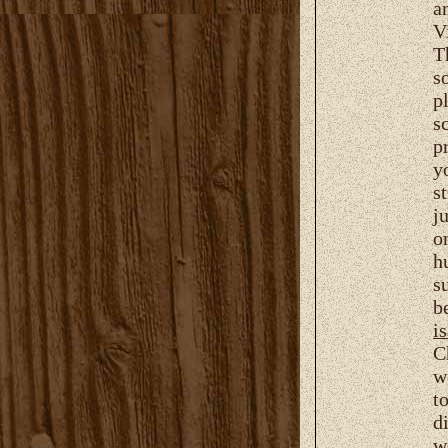
a
V
T
s
p
s
p
y
s
j
o
h
s
b
i
C
w
t
d
w