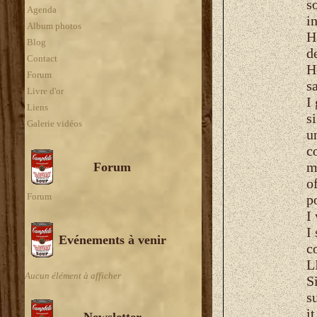
s
Agenda
i
Album photos
H
Blog
d
Contact
H
Forum
s
Livre d'or
I
Liens
si
Galerie vidéos
u
c
m
Forum
o
Forum
p
I
I
Evénements à venir
c
L
Aucun élément à afficher
S
s
i
Newsletter