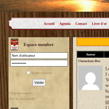
Accueil
Agenda
Contact
Livre d'or
Espace membre
Auteur
Chaturbate-Ren
L
Rester connecté
I
Y
w
h
Créer un compte
m
Mot de passe perdu ?
6
I