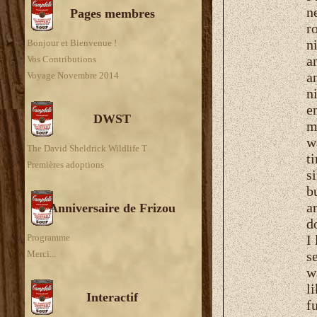
n
Pages membres
r
n
Bonjour et Bienvenue !
a
Vos Contributions
a
Voyage Novembre 2014
n
e
DWST
m
w
The David Sheldrick Wildlife T
t
Premières adoptions
s
b
a
Anniversaire de Frizou
d
Programme
I
Merci...
s
w
l
Interactif
f