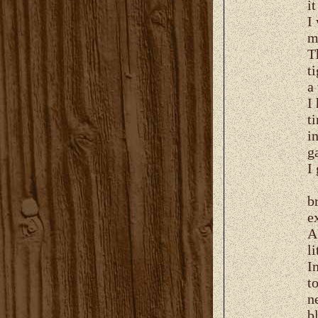
i
I
m
T
t
a
I
t
i
g
I 
b
e
A
li
I
t
n
b