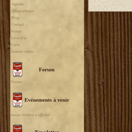
Agenda
Album photos
Blog
Contact
Forum
Livre d'or
Liens
Galerie vidéos
Forum
Forum
Evénements à venir
Aucun élément à afficher
Newsletter