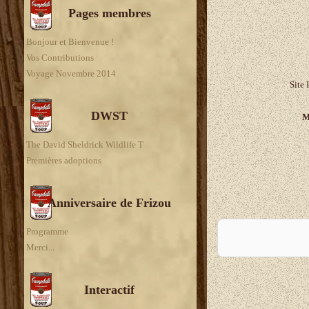
Pages membres
Bonjour et Bienvenue !
Vos Contributions
Voyage Novembre 2014
Site 
DWST
M
The David Sheldrick Wildlife T
Premières adoptions
Anniversaire de Frizou
A
Programme
Merci...
Interactif