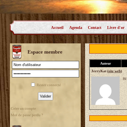
Accueil
Agenda
Contact
Livre d'or
Espace membre
Auteur
JerryKat (
site web
)
Hi
Rester connecté
Créer un compte
Mot de passe perdu ?