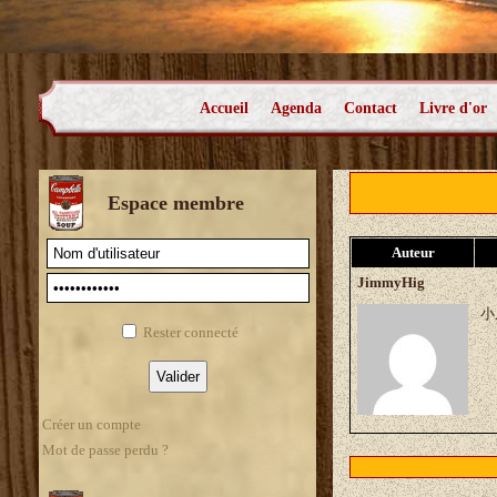
Accueil
Agenda
Contact
Livre d'or
Espace membre
Auteur
JimmyHig
小皮
Rester connecté
Créer un compte
Mot de passe perdu ?