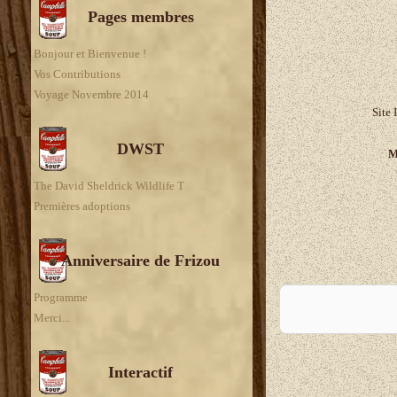
Pages membres
Bonjour et Bienvenue !
Vos Contributions
Voyage Novembre 2014
Site 
DWST
M
The David Sheldrick Wildlife T
Premières adoptions
Anniversaire de Frizou
A
Programme
Merci...
Interactif