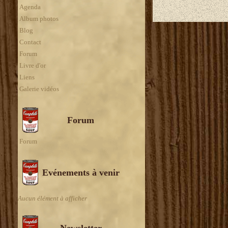
Agenda
Album photos
Blog
Contact
Forum
Livre d'or
Liens
Galerie vidéos
Forum
Forum
Evénements à venir
Aucun élément à afficher
Newsletter