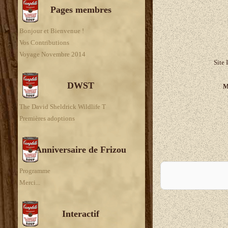
Pages membres
Bonjour et Bienvenue !
Vos Contributions
Voyage Novembre 2014
Site 
DWST
M
The David Sheldrick Wildlife T
Premières adoptions
Anniversaire de Frizou
A
Programme
Merci...
Interactif