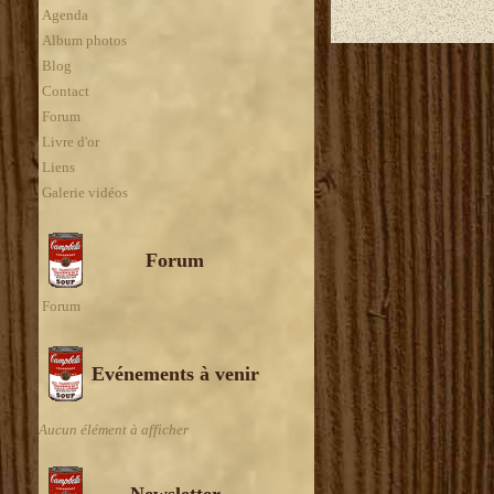
Agenda
Album photos
Blog
Contact
Forum
Livre d'or
Liens
Galerie vidéos
Forum
Forum
Evénements à venir
Aucun élément à afficher
Newsletter