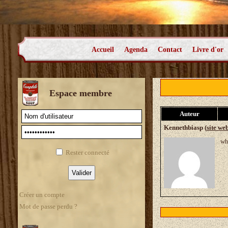
Accueil
Agenda
Contact
Livre d'or
Espace membre
Auteur
Kennethbiasp (
site we
wh
Rester connecté
Créer un compte
Mot de passe perdu ?