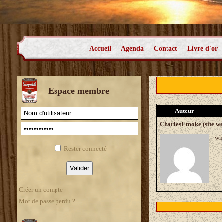
Accueil
Agenda
Contact
Livre d'or
Espace membre
Auteur
CharlesEmoke (
site w
wh
Rester connecté
Créer un compte
Mot de passe perdu ?