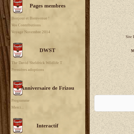
Pages membres
Bonjour et Bienvenue !
Vos Contributions
Voyage Novembre 2014
Site 
DWST
M
The David Sheldrick Wildlife T
Premières adoptions
Anniversaire de Frizou
A
Programme
Merci...
Interactif