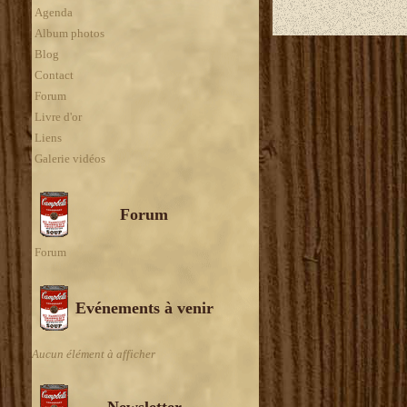
Agenda
Album photos
Blog
Contact
Forum
Livre d'or
Liens
Galerie vidéos
Forum
Forum
Evénements à venir
Aucun élément à afficher
Newsletter