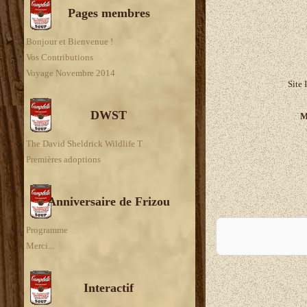
Pages membres
Bonjour et Bienvenue !
Vos Contributions
Voyage Novembre 2014
Site 
DWST
M
The David Sheldrick Wildlife T
Premières adoptions
Anniversaire de Frizou
A
Programme
Merci...
Interactif