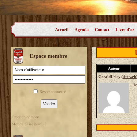
Accueil
Agenda
Contact
Livre d'or
Espace membre
Auteur
GeraldUricy (
site web
He
Rester connecté
Créer un compte
Mot de passe perdu ?