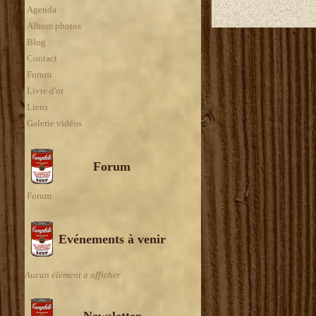
Agenda
Album photos
Blog
Contact
Forum
Livre d'or
Liens
Galerie vidéos
Forum
Forum
Evénements à venir
Aucun élément à afficher
Newsletter