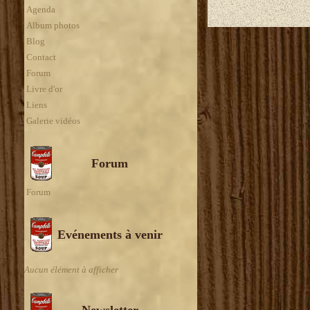
Agenda
Album photos
Blog
Contact
Forum
Livre d'or
Liens
Galerie vidéos
Forum
Forum
Evénements à venir
Aucun élément à afficher
Newsletter