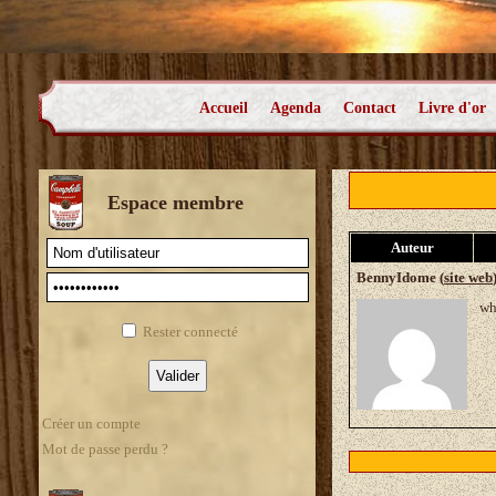
Accueil
Agenda
Contact
Livre d'or
Espace membre
Auteur
BennyIdome (
site web
wh
Rester connecté
Créer un compte
Mot de passe perdu ?