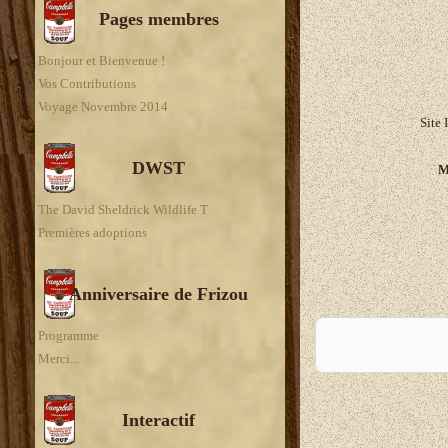
Pages membres
Bonjour et Bienvenue !
Vos Contributions
Voyage Novembre 2014
Site 
DWST
M
The David Sheldrick Wildlife T
Premières adoptions
Anniversaire de Frizou
A
Programme
Merci...
Interactif