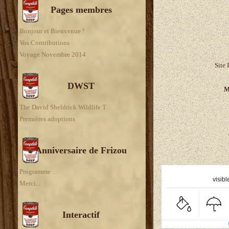
Pages membres
Bonjour et Bienvenue !
Vos Contributions
Voyage Novembre 2014
Site 
DWST
M
The David Sheldrick Wildlife T
Premières adoptions
Anniversaire de Frizou
A
Programme
visibl
Merci...
Interactif