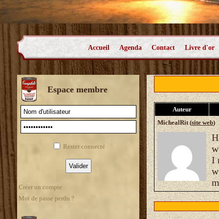
Accueil
Agenda
Contact
Livre d'or
Espace membre
Auteur
MichealRit (
site web
)
H
Rester connecté
w
I
w
m
Créer un compte
Mot de passe perdu ?