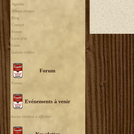
Agenda
Album photos
Blog
Contact
Forum
Livre d'or
Liens
Galerie vidéos
Forum
Forum
Evénements à venir
Aucun élément à afficher
Newsletter