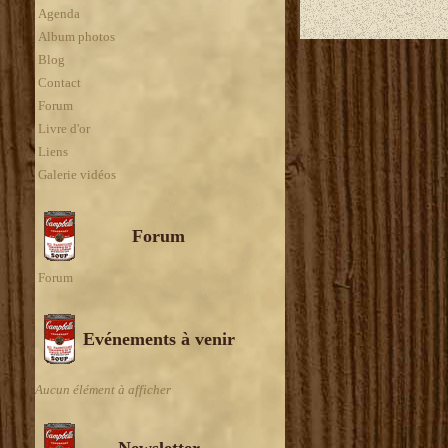
Agenda
Album photos
Blog
Contact
Forum
Livre d'or
Liens
Galerie vidéos
Forum
Forum
Evénements à venir
Aucun élément à afficher
Newsletter