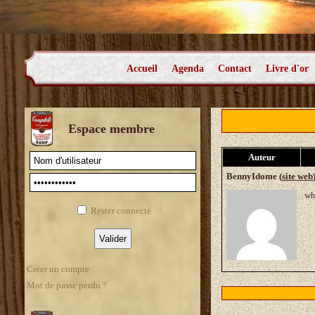
Accueil
Agenda
Contact
Livre d'or
Espace membre
Auteur
BennyIdome (
site web
wh
Rester connecté
Créer un compte
Mot de passe perdu ?