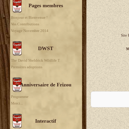
Pages membres
Bonjour et Bienvenue !
Vos Contributions
Voyage Novembre 2014
Site 
DWST
M
The David Sheldrick Wildlife T
Premières adoptions
Anniversaire de Frizou
A
Programme
Merci...
Interactif