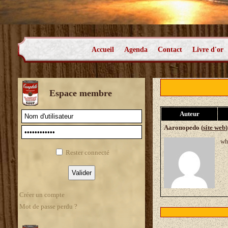
Accueil
Agenda
Contact
Livre d'or
Espace membre
Auteur
Aaronopedo (
site web
)
wh
Rester connecté
Créer un compte
Mot de passe perdu ?