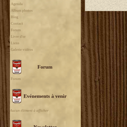
Agenda
Album photos
Blog
Contact
Forum
Livre d'or
Liens
Galerie vidéos
Forum
Forum
Evénements à venir
Aucun élément à afficher
Newsletter