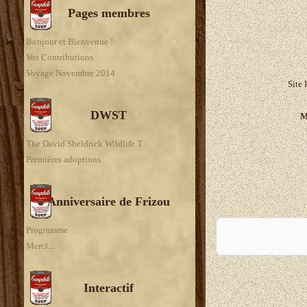
Pages membres
Bonjour et Bienvenue !
Vos Contributions
Voyage Novembre 2014
Site 
DWST
M
The David Sheldrick Wildlife T
Premières adoptions
Anniversaire de Frizou
A
Programme
Merci...
Interactif