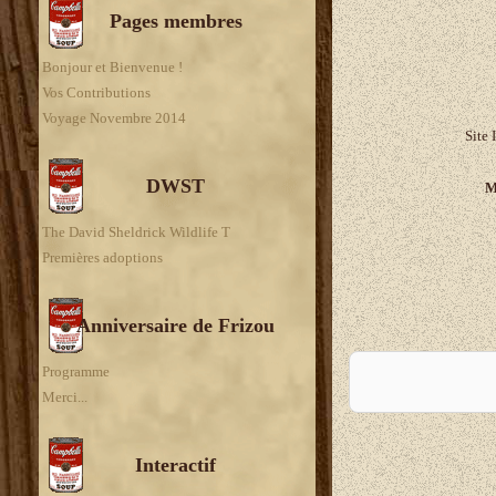
Pages membres
Bonjour et Bienvenue !
Vos Contributions
Voyage Novembre 2014
Site 
DWST
M
The David Sheldrick Wildlife T
Premières adoptions
Anniversaire de Frizou
A
Programme
Merci...
Interactif