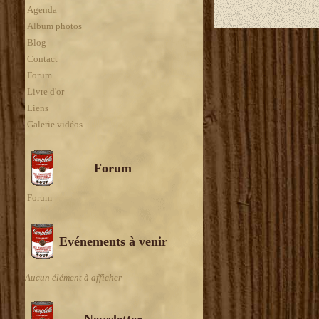
Agenda
Album photos
Blog
Contact
Forum
Livre d'or
Liens
Galerie vidéos
Forum
Forum
Evénements à venir
Aucun élément à afficher
Newsletter