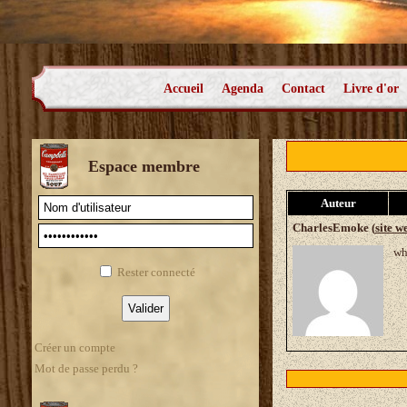
Accueil
Agenda
Contact
Livre d'or
Espace membre
Auteur
CharlesEmoke (
site w
wh
Rester connecté
Créer un compte
Mot de passe perdu ?