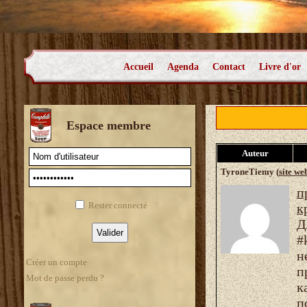
Accueil
Agenda
Contact
Livre d'or
Espace membre
Auteur
TyroneTiemy (
site we
п
Rester connecté
к
Д
#
н
Créer un compte
п
Mot de passe perdu ?
к
п