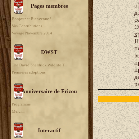
о
Pages membres
д
с
Bonjour et Bienvenue !
О
Vos Contributions
к
Voyage Novembre 2014
П
п
DWST
в
п
The David Sheldrick Wildlife T
п
Premières adoptions
д
р
Anniversaire de Frizou
Programme
Merci...
Interactif