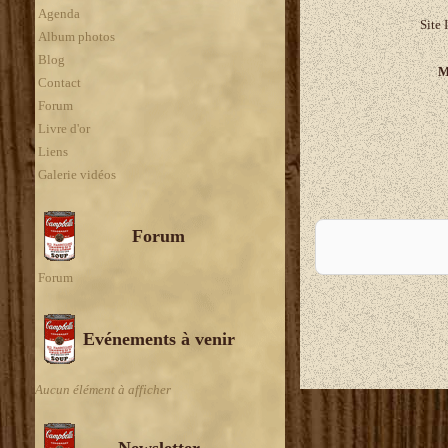
Agenda
Site 
Album photos
Blog
M
Contact
Forum
Livre d'or
Liens
Galerie vidéos
A
Forum
Forum
Evénements à venir
Aucun élément à afficher
Newsletter