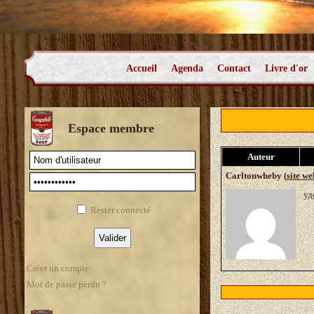
Accueil
Agenda
Contact
Livre d'or
Espace membre
Auteur
Carltonwheby (
site we
уд
Rester connecté
Créer un compte
Mot de passe perdu ?