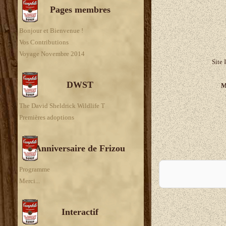
Pages membres
Bonjour et Bienvenue !
Vos Contributions
Voyage Novembre 2014
Site 
DWST
M
The David Sheldrick Wildlife T
Premières adoptions
Anniversaire de Frizou
A
Programme
Merci...
Interactif