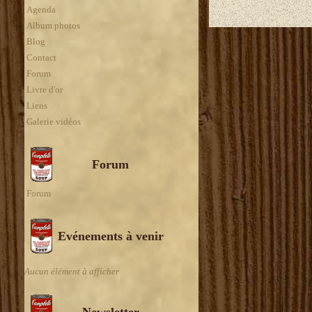
Agenda
Album photos
Blog
Contact
Forum
Livre d'or
Liens
Galerie vidéos
Forum
Forum
Evénements à venir
Aucun élément à afficher
Newsletter