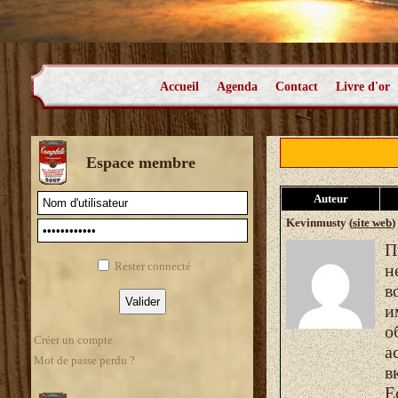
Accueil
Agenda
Contact
Livre d'or
Espace membre
Auteur
Kevinmusty (
site web
)
П
Rester connecté
н
в
и
о
Créer un compte
а
Mot de passe perdu ?
в
Е