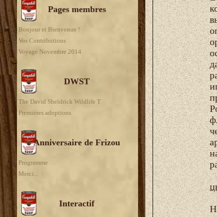
к
Pages membres
в
о
Bonjour et Bienvenue !
о
Vos Contributions
о
Voyage Novembre 2014
д
р
DWST
и
п
The David Sheldrick Wildlife T
Р
Premières adoptions
ф
ч
а
Anniversaire de Frizou
н
Programme
р
Merci...
ц
Interactif
Н