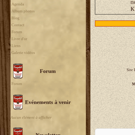
п
Agenda
К
Album photos
Blog
Contact
Forum
Livre d'or
Liens
Galerie vidéos
Site 
Forum
Forum
M
Evénements à venir
Aucun élément à afficher
A
Newsletter