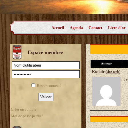
Accueil
Agenda
Contact
Livre d'or
Espace membre
Auteur
Kwiktir (
site web
)
Те
Rester connecté
Créer un compte
Mot de passe perdu ?