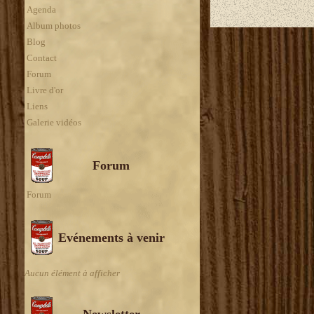
Agenda
Album photos
Blog
Contact
Forum
Livre d'or
Liens
Galerie vidéos
Forum
Forum
Evénements à venir
Aucun élément à afficher
Newsletter