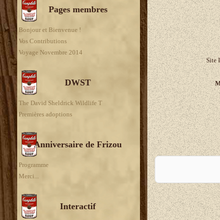
Pages membres
Bonjour et Bienvenue !
Vos Contributions
Voyage Novembre 2014
Site 
DWST
M
The David Sheldrick Wildlife T
Premières adoptions
Anniversaire de Frizou
A
Programme
Merci...
Interactif